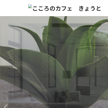
コ
ナ
ン
ビ
テ
ゲ
ン
ー
ツ
シ
へ
ョ
ス
ン
キ
に
ッ
移
プ
動